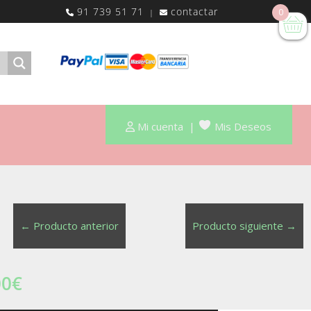
91 739 51 71
contactar
0
|
Mi cuenta
|
Mis Deseos
←
Producto anterior
Producto siguiente
→
00
€