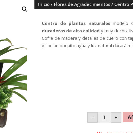
Inicio
/
Flores de Agradecimientos
/ Centro 
Centro de plantas naturales
modelo Co
duraderas de alta calidad
y muy decorativo
Cofre de madera y detalles de cuero con ta
y con un poquito agua y luz natural durará m
Centro
Añ
-
+
Plantas
Naturales
Modelo
Cofre