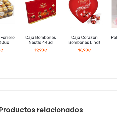
errero
Caja Bombones
Caja Corazón
Pelu
0ud
Nestlé 44ud
Bombones Lindt
19,90
€
16,90
€
Productos relacionados