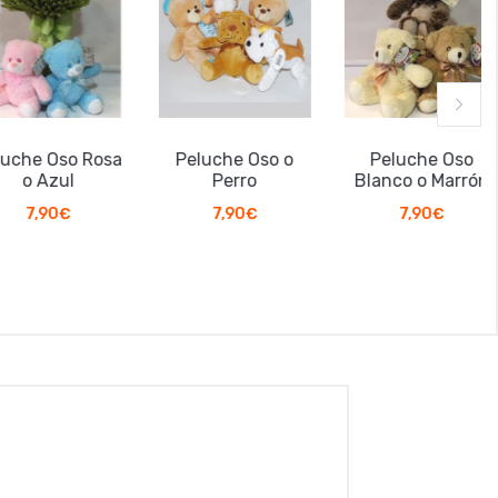
che Oso Rosa
Peluche Oso o
Peluche Oso
o Azul
Perro
Blanco o Marrón
7,90
€
7,90
€
7,90
€