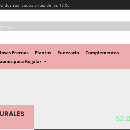
edidos realizados antes de las 18:00
Rosas Eternas
Plantas
Funerario
Complementos
iones para Regalar
URALES
52,
E