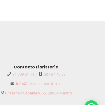
Contacto Floristería
91 739 51 71
607 64 40 58
|
info@floristaselparaiso.es
C/ Fermín Caballero, 56, 28034 Madrid