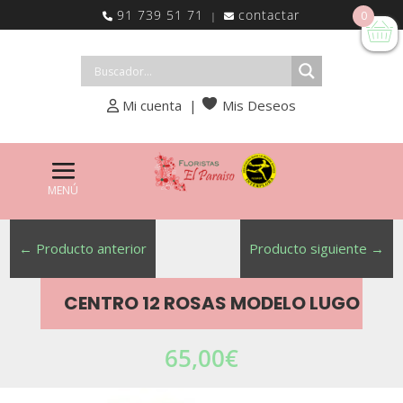
91 739 51 71
contactar
0
|
Mi cuenta
|
Mis Deseos
←
Producto anterior
Producto siguiente
→
CENTRO 12 ROSAS MODELO LUGO
65,00
€