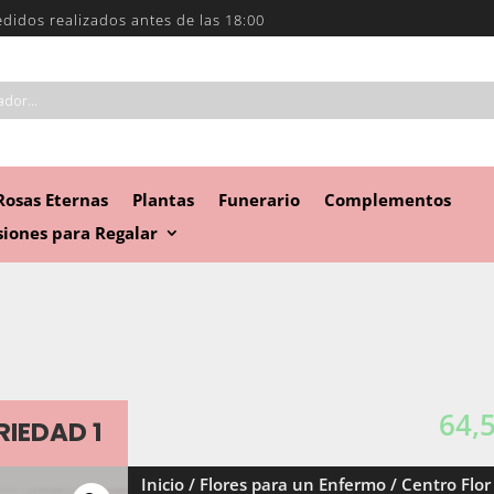
edidos realizados antes de las 18:00
Rosas Eternas
Plantas
Funerario
Complementos
iones para Regalar
64,
IEDAD 1
Inicio
/
Flores para un Enfermo
/ Centro Flor