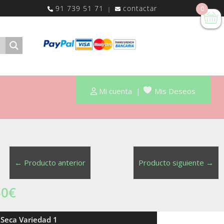
91 739 51 71
contactar
0
|
Mi cuenta
|
Mis Deseos
←
Producto anterior
Producto siguiente
→
50
€
 Seca Variedad 1