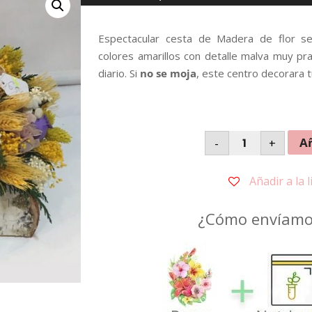
Espectacular cesta de Madera de flor se
colores amarillos con detalle malva muy pra
diario. Si
no se moja
, este centro decorara 
Centro
Añ
-
+
Flor
Seca
Variedad
1
Añadir a la 
cantidad
¿Cómo envíamos