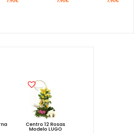
7,90
€
7,90
€
7,90
€
rna
Centro 12 Rosas
Modelo LUGO