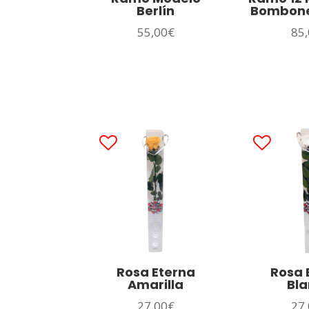
Berlín
Bombone
55,00
€
85,
Rosa Eterna
Rosa 
Amarilla
Bl
27,00
€
27,