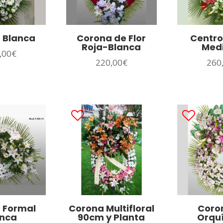
 Blanca
Corona de Flor
Centro
Roja-Blanca
Med
,00
€
220,00
€
260
 Formal
Corona Multifloral
Coro
anca
90cm y Planta
Orqu