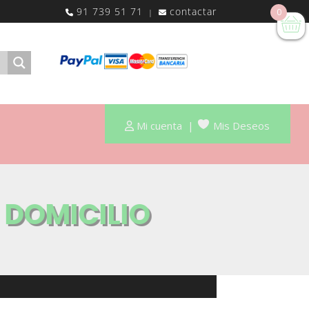
91 739 51 71
contactar
0
|
Mi cuenta
|
Mis Deseos
A DOMICILIO