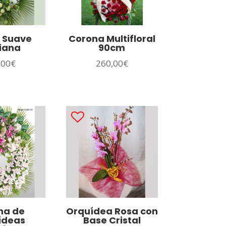
 Suave
Corona Multifloral
iana
90cm
,00
€
260,00
€
na de
Orquídea Rosa con
ídeas
Base Cristal