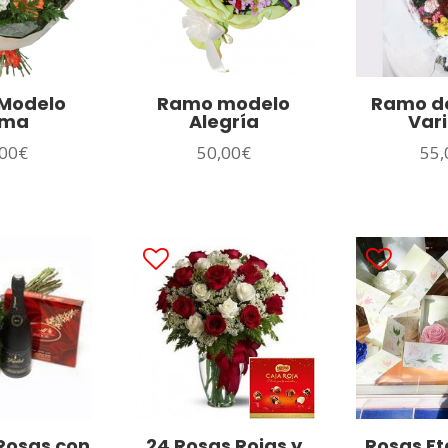
Modelo
Ramo modelo
Ramo d
oma
Alegría
Var
00
€
50,00
€
55,
Rosas con
24 Rosas Rojas y
Rosas Et