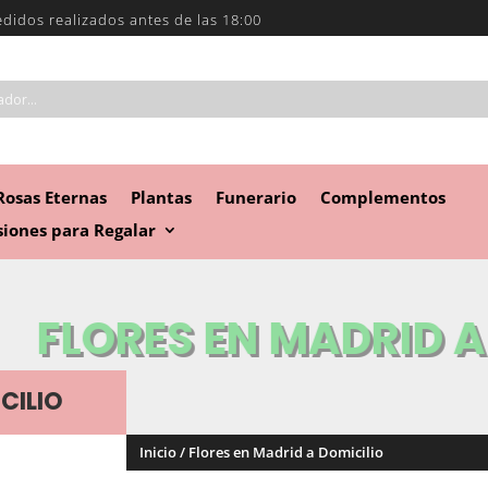
edidos realizados antes de las 18:00
Rosas Eternas
Plantas
Funerario
Complementos
iones para Regalar
FLORES EN MADRID 
CILIO
Inicio / Flores en Madrid a Domicilio