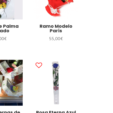
e Palma
Ramo Modelo
iado
París
00
€
55,00
€
ernas de
Rosa Eterna Azul