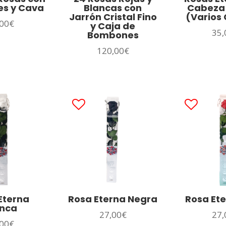
s y Cava
Blancas con
Cabeza
Jarrón Cristal Fino
(Varios 
00
€
y Caja de
35,
Bombones
120,00
€
Eterna
Rosa Eterna Negra
Rosa Ete
anca
27,00
€
27,
00
€