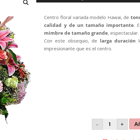
Centro floral variada modelo Hawai, de
tono
calidad y de un tamaño importante
. 
mimbre de tamaño grande
, espectacular.
Con este obsequio, de
larga duración
l
impresionante que es el centro.
Centro
Añ
-
+
Floral
Modelo
Hawai
cantidad