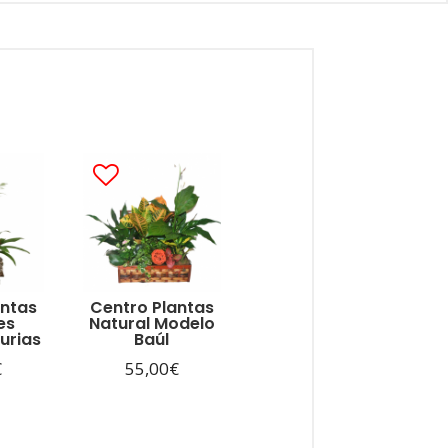
antas
Centro Plantas
es
Natural Modelo
urias
Baúl
€
55,00
€