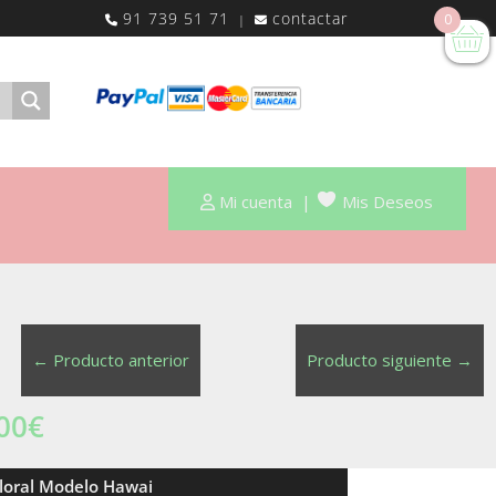
91 739 51 71
contactar
0
|
Mi cuenta
|
Mis Deseos
←
Producto anterior
Producto siguiente
→
00
€
Floral Modelo Hawai