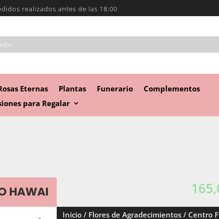
edidos realizados antes de las 18:00
Rosas Eternas
Plantas
Funerario
Complementos
iones para Regalar
165,
O HAWAI
Inicio
/
Flores de Agradecimientos
/ Centro 