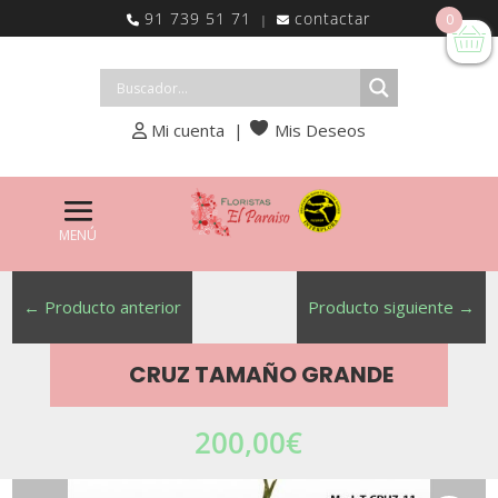
91 739 51 71
contactar
0
|
Mi cuenta
|
Mis Deseos
←
Producto anterior
Producto siguiente
→
CRUZ TAMAÑO GRANDE
200,00
€