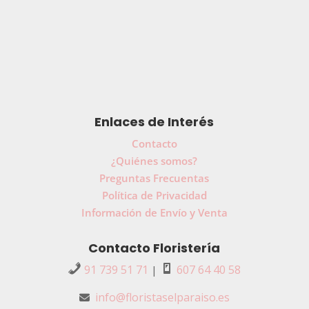
Enlaces de Interés
Contacto
¿Quiénes somos?
Preguntas Frecuentas
Política de Privacidad
Información de Envío y Venta
Contacto Floristería
91 739 51 71
607 64 40 58
|
info@floristaselparaiso.es