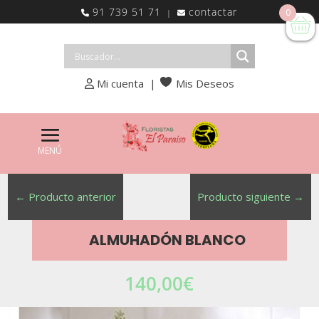
91 739 51 71
contactar
0
|
Mi cuenta
|
Mis Deseos
←
Producto anterior
Producto siguiente
→
ALMUHADÓN BLANCO
140,00
€