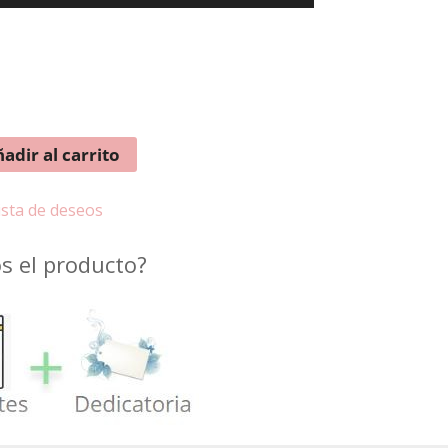
e
adir al carrito
lista de deseos
 el producto?