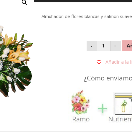
Almuhadon de flores blancas y salmón suav
Almuhadon
Añ
-
+
de
Flor
cantidad
Añadir a la 
¿Cómo envíamos