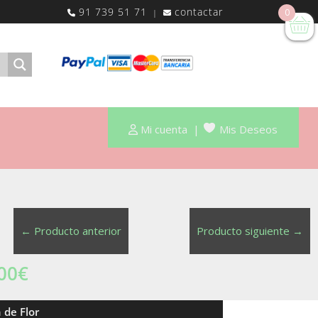
91 739 51 71
contactar
0
|
Mi cuenta
|
Mis Deseos
←
Producto anterior
Producto siguiente
→
00
€
de Flor