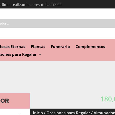
edidos realizados antes de las 18:00
Rosas Eternas
Plantas
Funerario
Complementos
iones para Regalar
180,
LOR
Inicio
/
Ocasiones para Regalar
/ Almuhadon 