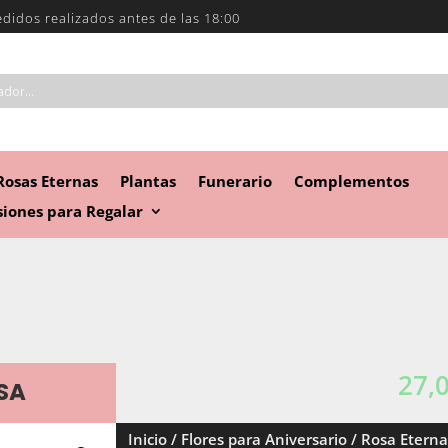
edidos realizados antes de las 18:00
Rosas Eternas
Plantas
Funerario
Complementos
iones para Regalar
27,
SA
Inicio
/
Flores para Aniversario
/ Rosa Etern