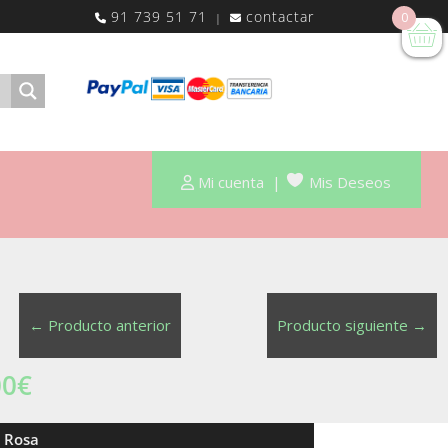
91 739 51 71
contactar
0
|
Mi cuenta
|
Mis Deseos
←
Producto anterior
Producto siguiente
→
00
€
a Rosa