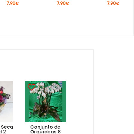
7,90
€
7,90
€
7,90
€
r Seca
Conjunto de
d 2
Orquídeas 8