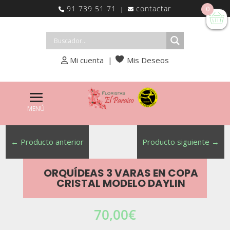
91 739 51 71
contactar
0
|
Mi cuenta
|
Mis Deseos
←
Producto anterior
Producto siguiente
→
ORQUÍDEAS 3 VARAS EN COPA
CRISTAL MODELO DAYLIN
70,00
€