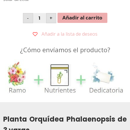
Orquídeas
Añadir al carrito
-
+
3
Varas
en
Copa
Añadir a la lista de deseos
Cristal
Modelo
Daylin
¿Cómo envíamos el producto?
cantidad
Planta Orquídea Phalaenopsis de