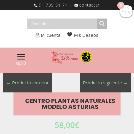
91 739 51 71
contactar
0
|
Mi cuenta
|
Mis Deseos
←
Producto anterior
Producto siguiente
→
CENTRO PLANTAS NATURALES
MODELO ASTURIAS
58,00
€