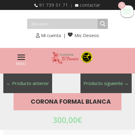
91 739 51 71
contactar
0
|
Mi cuenta
|
Mis Deseos
←
Producto anterior
Producto siguiente
→
CORONA FORMAL BLANCA
300,00
€