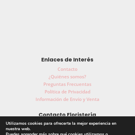
Enlaces de Interés
Contacto
¿Quiénes somos?
Preguntas Frecuentas
Política de Privacidad
Información de Envío y Venta
Contacto Floristería
Utilizamos cookies para ofrecerte la mejor experiencia en
91 739 51 71
607 64 40 58
|
nuestra web.
Puedes aprender más sobre qué cookies utilizamos o