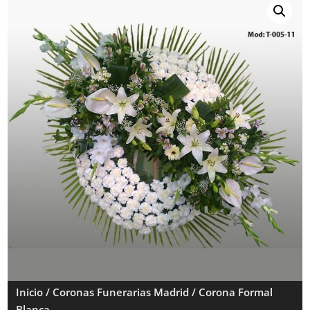
Inicio
/
Coronas Funerarias Madrid
/ Corona Formal
Blanca